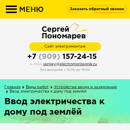
МЕНЮ
Заказать обратный звонок
Сайт электромонтаж
+7
(909)
157-24-15
e-mail:
sergey@electromontagnik.ru
Без
выходных
c 10:00 до 19:00
Главная
Виды работ
Устройства ввода и заземления
Ввод электричества к дому под землёй
Ввод электричества к
дому под землёй