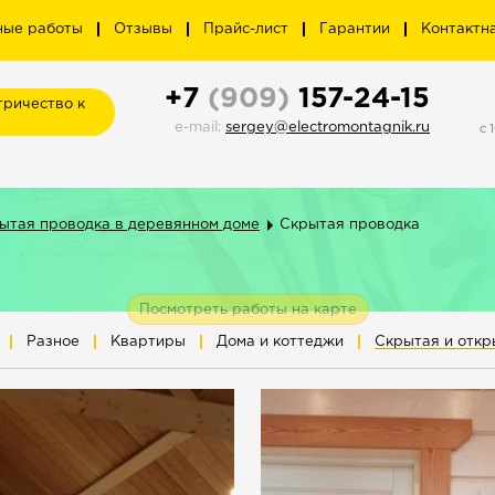
ные работы
Отзывы
Прайс-лист
Гарантии
Контактн
+7
(909)
157-24-15
тричество к
e-mail:
sergey@electromontagnik.ru
c 
ытая проводка в деревянном доме
Скрытая проводка
Посмотреть работы на карте
Разное
Квартиры
Дома и коттеджи
Скрытая и откр